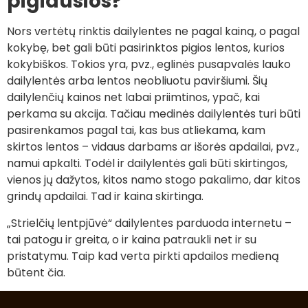
pigiausios?
Nors vertėtų rinktis dailylentes ne pagal kainą, o pagal
kokybę, bet gali būti pasirinktos pigios lentos, kurios
kokybiškos. Tokios yra, pvz., eglinės pusapvalės lauko
dailylentės arba lentos neobliuotu paviršiumi. Šių
dailylenčių kainos net labai priimtinos, ypač, kai
perkama su akcija. Tačiau medinės dailylentės turi būti
pasirenkamos pagal tai, kas bus atliekama, kam
skirtos lentos – vidaus darbams ar išorės apdailai, pvz.,
namui apkalti. Todėl ir dailylentės gali būti skirtingos,
vienos jų dažytos, kitos namo stogo pakalimo, dar kitos
grindų apdailai. Tad ir kaina skirtinga.
„Strielčių lentpjūvė“ dailylentes parduoda internetu –
tai patogu ir greita, o ir kaina patraukli net ir su
pristatymu. Taip kad verta pirkti apdailos medieną
būtent čia.