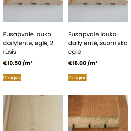
Pusapvalė lauko
Pusapvalė lauko
dailylentė, eglė, 2
dailylentė, suomiška
rūšis
eglė
€
10.50
/m²
€
16.00
/m²
Daugiau
Daugiau