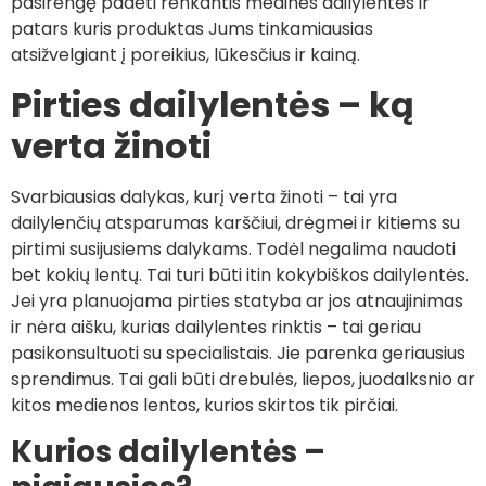
pasirengę padėti renkantis medines dailylentes ir
patars kuris produktas Jums tinkamiausias
atsižvelgiant į poreikius, lūkesčius ir kainą.
Pirties dailylentės – ką
verta žinoti
Svarbiausias dalykas, kurį verta žinoti – tai yra
dailylenčių atsparumas karščiui, drėgmei ir kitiems su
pirtimi susijusiems dalykams. Todėl negalima naudoti
bet kokių lentų. Tai turi būti itin kokybiškos dailylentės.
Jei yra planuojama pirties statyba ar jos atnaujinimas
ir nėra aišku, kurias dailylentes rinktis – tai geriau
pasikonsultuoti su specialistais. Jie parenka geriausius
sprendimus. Tai gali būti drebulės, liepos, juodalksnio ar
kitos medienos lentos, kurios skirtos tik pirčiai.
Kurios dailylentės –