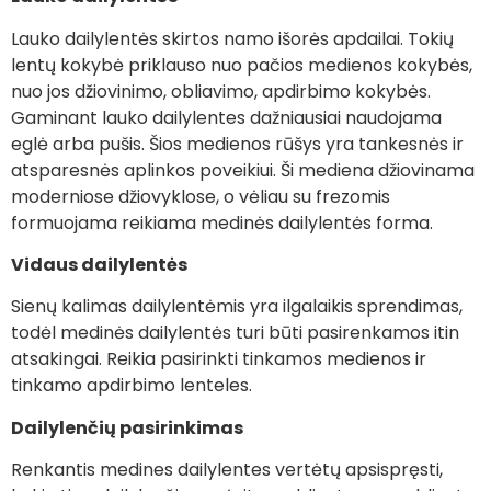
Lauko dailylentės skirtos namo išorės apdailai. Tokių
lentų kokybė priklauso nuo pačios medienos kokybės,
nuo jos džiovinimo, obliavimo, apdirbimo kokybės.
Gaminant lauko dailylentes dažniausiai naudojama
eglė arba pušis. Šios medienos rūšys yra tankesnės ir
atsparesnės aplinkos poveikiui. Ši mediena džiovinama
moderniose džiovyklose, o vėliau su frezomis
formuojama reikiama medinės dailylentės forma.
Vidaus dailylentės
Sienų kalimas dailylentėmis yra ilgalaikis sprendimas,
todėl medinės dailylentės turi būti pasirenkamos itin
atsakingai. Reikia pasirinkti tinkamos medienos ir
tinkamo apdirbimo lenteles.
Dailylenčių pasirinkimas
Renkantis medines dailylentes vertėtų apsispręsti,