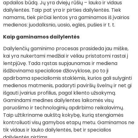
apdailos būdą. Jų yra dviejų rūšių – lauko ir vidaus
dailylentės. Taip pat yra ir pirties dailylentės. Tiek
namams, tiek pirčiai lentos yra gaminamos iš įvairios
medienos: juodalksnio, uosio, eglės, pušies ir t. t.
Kaip gaminamos dailylentės
Dailylenčių gaminimo procesas prasideda jau miške,
kai yra nukertami medžiai ir vėliau pristatomi rastai į
lentpjūvę. Tada rąstas supjaunamas ir mediena
išdžiovinama specialiose džiovyklose, po to ji
apdirbama specialiomis staklėmis, kurios gali sulyginti
medienos matmenis, padaryti paviršių švelnų ir net gi
išgauti įvairius profilius, pagal kliento užsakymą.
Gamindami medines dailylentes laikomės visų
paruošimo ir technologinių apdirbimo reikalavimų.
Taip užtikriname aukštą kokybę, kurią stengiamės
kontroliuoti visų gamybos etapų metu. Gaminamos ne
tik vidaus ir lauko dailylentės, bet ir specialios
dailylentės pirtims.