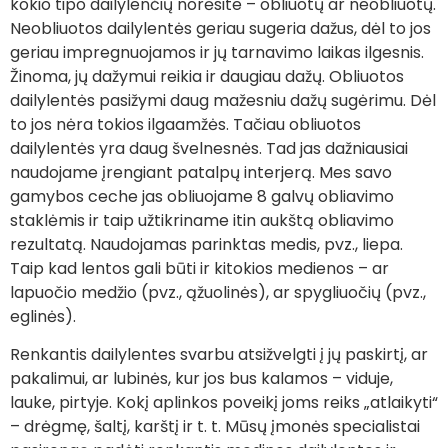
kokio tipo dailylenčių norėsite – obliuotų ar neobliuotų.
Neobliuotos dailylentės geriau sugeria dažus, dėl to jos
geriau impregnuojamos ir jų tarnavimo laikas ilgesnis.
Žinoma, jų dažymui reikia ir daugiau dažų. Obliuotos
dailylentės pasižymi daug mažesniu dažų sugėrimu. Dėl
to jos nėra tokios ilgaamžės. Tačiau obliuotos
dailylentės yra daug švelnesnės. Tad jas dažniausiai
naudojame įrengiant patalpų interjerą. Mes savo
gamybos ceche jas obliuojame 8 galvų obliavimo
staklėmis ir taip užtikriname itin aukštą obliavimo
rezultatą. Naudojamas parinktas medis, pvz., liepa.
Taip kad lentos gali būti ir kitokios medienos – ar
lapuočio medžio (pvz., ąžuolinės), ar spygliuočių (pvz.,
eglinės).
Renkantis dailylentes svarbu atsižvelgti į jų paskirtį, ar
pakalimui, ar lubinės, kur jos bus kalamos – viduje,
lauke, pirtyje. Kokį aplinkos poveikį joms reiks „atlaikyti“
– drėgmę, šaltį, karštį ir t. t. Mūsų įmonės specialistai