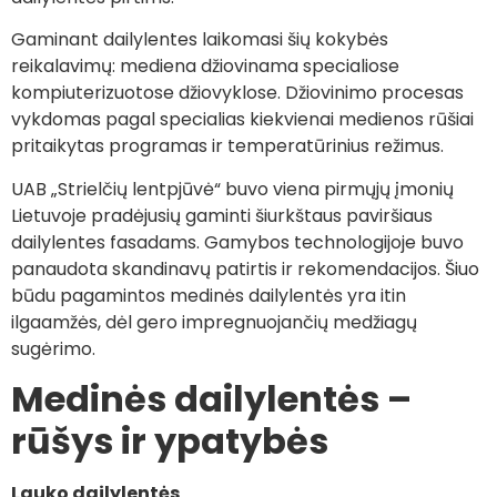
Gaminant dailylentes laikomasi šių kokybės
reikalavimų: mediena džiovinama specialiose
kompiuterizuotose džiovyklose. Džiovinimo procesas
vykdomas pagal specialias kiekvienai medienos rūšiai
pritaikytas programas ir temperatūrinius režimus.
UAB „Strielčių lentpjūvė“ buvo viena pirmųjų įmonių
Lietuvoje pradėjusių gaminti šiurkštaus paviršiaus
dailylentes fasadams. Gamybos technologijoje buvo
panaudota skandinavų patirtis ir rekomendacijos. Šiuo
būdu pagamintos medinės dailylentės yra itin
ilgaamžės, dėl gero impregnuojančių medžiagų
sugėrimo.
Medinės dailylentė
s –
rūšys ir ypatybės
Lauko dailylentė
s