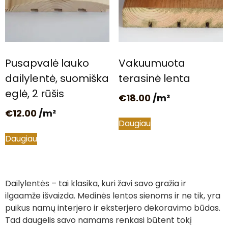
Pusapvalė lauko
Vakuumuota
dailylentė, suomiška
terasinė lenta
eglė, 2 rūšis
€
18.00
/m²
€
12.00
/m²
Daugiau
Daugiau
Dailylentės – tai klasika, kuri žavi savo gražia ir
ilgaamže išvaizda. Medinės lentos sienoms ir ne tik, yra
puikus namų interjero ir eksterjero dekoravimo būdas.
Tad daugelis savo namams renkasi būtent tokį