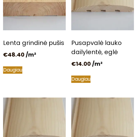
Lenta grindinė pušis
Pusapvalė lauko
dailylentė, eglė
€
48.40
/m²
€
14.00
/m²
Daugiau
Daugiau