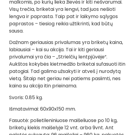
malkomis, po kurių lieka žievės ir kiti nešvarumai.
Visų trečia, briketai yra lengvi, tad juos nešioti
lengva ir paprasta. Taip pat ir laikymo sąlygos
paprastos – tiesiog reikia užtikrinti, kad būtų
sausa.
Dažnam geriausias privalumas yra briketų kaina,
labiausiai – kai su akcija. Tai ir kiti geriausi
privalumai yra čia – „Strielčių lentpjūvėje“.
Aukštos kokybės kietmedžio briketai sufasuoti itin
patogiai. Tad galima užsakyti ir atveš į nurodytą
vietą. Šitaip net geriau nei patiems pasiimti, nes
kaina su akcija itin prieinama.
Svoris: 0.85 kg.
Išmatavimai: 60x90x150 mm.
Fasuotė: polietileniniuose maišeliuose po 10 kg,
briketų kiekis maišelyje 12 vnt. arba 9vnt. Ant
paletės sukrauta: 96 maišeliai – 960 kg, pakuotės