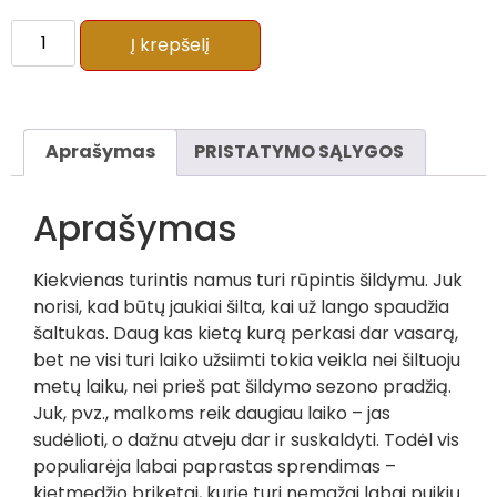
Į krepšelį
Aprašymas
PRISTATYMO SĄLYGOS
Aprašymas
Kiekvienas turintis namus turi rūpintis šildymu. Juk
norisi, kad būtų jaukiai šilta, kai už lango spaudžia
šaltukas. Daug kas kietą kurą perkasi dar vasarą,
bet ne visi turi laiko užsiimti tokia veikla nei šiltuoju
metų laiku, nei prieš pat šildymo sezono pradžią.
Juk, pvz., malkoms reik daugiau laiko – jas
sudėlioti, o dažnu atveju dar ir suskaldyti. Todėl vis
populiarėja labai paprastas sprendimas –
kietmedžio briketai, kurie turi nemažai labai puikių