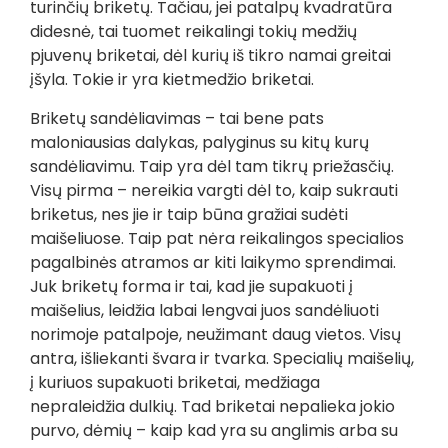
turinčių briketų. Tačiau, jei patalpų kvadratūra
didesnė, tai tuomet reikalingi tokių medžių
pjuvenų briketai, dėl kurių iš tikro namai greitai
įšyla. Tokie ir yra kietmedžio briketai.
Briketų sandėliavimas – tai bene pats
maloniausias dalykas, palyginus su kitų kurų
sandėliavimu. Taip yra dėl tam tikrų priežasčių.
Visų pirma – nereikia vargti dėl to, kaip sukrauti
briketus, nes jie ir taip būna gražiai sudėti
maišeliuose. Taip pat nėra reikalingos specialios
pagalbinės atramos ar kiti laikymo sprendimai.
Juk briketų forma ir tai, kad jie supakuoti į
maišelius, leidžia labai lengvai juos sandėliuoti
norimoje patalpoje, neužimant daug vietos. Visų
antra, išliekanti švara ir tvarka. Specialių maišelių,
į kuriuos supakuoti briketai, medžiaga
nepraleidžia dulkių. Tad briketai nepalieka jokio
purvo, dėmių – kaip kad yra su anglimis arba su