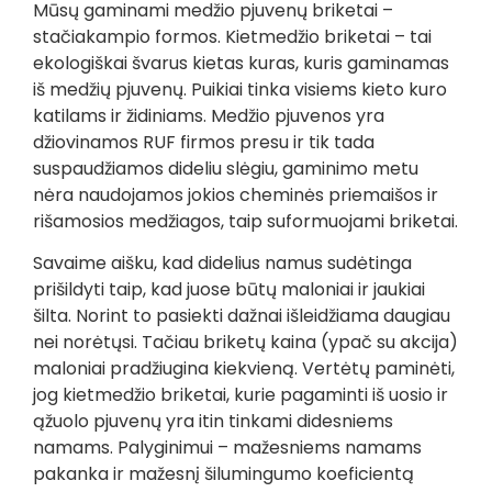
Mūsų gaminami medžio pjuvenų briketai –
stačiakampio formos. Kietmedžio briketai – tai
ekologiškai švarus kietas kuras, kuris gaminamas
iš medžių pjuvenų. Puikiai tinka visiems kieto kuro
katilams ir židiniams. Medžio pjuvenos yra
džiovinamos RUF firmos presu ir tik tada
suspaudžiamos dideliu slėgiu, gaminimo metu
nėra naudojamos jokios cheminės priemaišos ir
rišamosios medžiagos, taip suformuojami briketai.
Savaime aišku, kad didelius namus sudėtinga
prišildyti taip, kad juose būtų maloniai ir jaukiai
šilta. Norint to pasiekti dažnai išleidžiama daugiau
nei norėtųsi. Tačiau briketų kaina (ypač su akcija)
maloniai pradžiugina kiekvieną. Vertėtų paminėti,
jog kietmedžio briketai, kurie pagaminti iš uosio ir
ąžuolo pjuvenų yra itin tinkami didesniems
namams. Palyginimui – mažesniems namams
pakanka ir mažesnį šilumingumo koeficientą