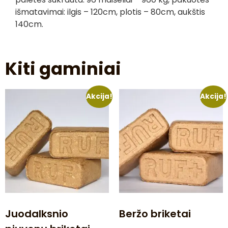
išmatavimai: ilgis – 120cm, plotis – 80cm, aukštis
140cm.
Kiti gaminiai
Akcija!
Akcija!
Juodalksnio
Beržo briketai