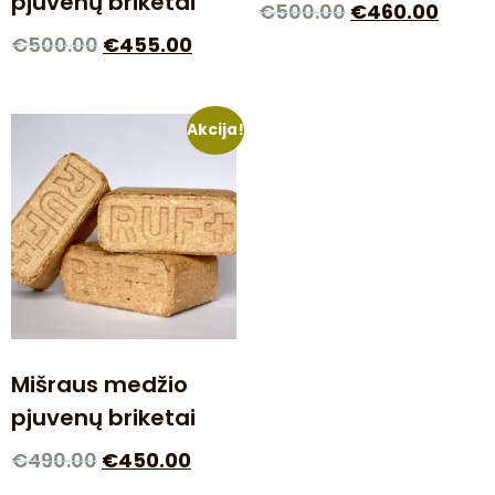
pjuvenų briketai
€
500.00
€
460.00
€
500.00
€
455.00
Akcija!
Mišraus medžio
pjuvenų briketai
€
490.00
€
450.00