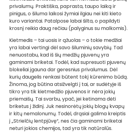
privalumų. Praktiška, paprasta, taupo laiką ir
pinigus, o šiluma laikosi žymiai ilgiau nei kiti kieto
kuro variantai. Patalpose labai šilta, o papildyti
krosnį reikia daug rečiau (palyginus su malkomis).
Kietmedis – tai uosis ir ąžuolas – o tokie medžiai
yra labai vertingi dėl savo šiluminių savybių. Tad
nenuostabu, kad iš šių medžių pjuvenų yra
gaminami briketai. Todėl, kad supresuoti pjuvenų
blokeliai įgauna dar geresnius privalumus. Dėl
kurių daugelis renkasi būtent tokį kūrenimo būdą.
Žinoma, jog būtina atsižvelgti į tai, ar sudėtyje iš
tikro yra tik kietmedžio pjuvenos ir nėra jokių
priemaišų. Tai svarbu, ypač, jei ketinama dėti
briketus į židinį. Juk nesinorėtų jokių blogų kvapų
ir kitų nemalonumų. Todėl, drąsiai galima kreiptis
į „Strielčių lentpjūvę“, nes čia gaminami briketai
neturi jokios chemijos, tad yra tik natūralūs.