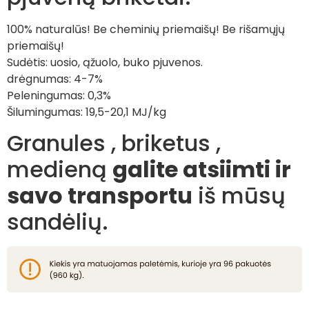
100% naturalūs! Be cheminių priemaišų! Be rišamųjų
priemaišų!
Sudėtis: uosio, ąžuolo, buko pjuvenos.
drėgnumas: 4-7%
Peleningumas: 0,3%
Šilumingumas: 19,5-20,1 MJ/kg
Granules , briketus ,
medieną
galite atsiimti ir
savo transportu
iš mūsų
sandėlių.