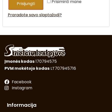
Prisiminti mane
Prisijungti
Praradote savo slaptažodį?
Įmonės kodas
170794575
PVM mokėtojo kodas
LT707945716
Facebook
Instagram
Informacija